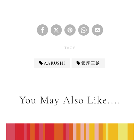
TAGS
AARUSHI
銀座三越
You May Also Like....