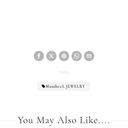
TAGS
ManiheeL JEWELRY
You May Also Like....