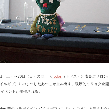
15日（土）〜30日（日）の間、《
Todos
（トドス）》表参道サロン
ib（アイルギブ）》のまつしたあつこが生み出す、破壊的ミリョク全開
ボイベントが開催される。
b ♡ Todos 夢のコラボイベント”くまポフと手をつなごう”」と題さ