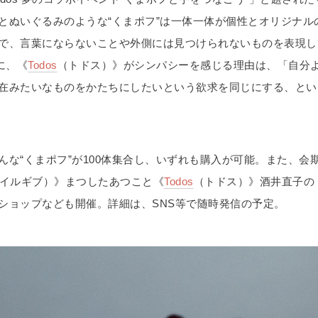
とぬいぐるみのような“くまポフ”は一体一体が個性とオリジナル
で、言葉にならないことや外側には見つけられないものを表現し
に、《
Todos
（トドス）》がシンパシーを感じる理由は、「自分
在みたいなものをかたちにしたいという欲求を同じにする、とい
んな“くまポフ”が100体集合し、いずれも購入が可能。また、会
ib（アイルギブ）》まつしたあつこと《
Todos
（トドス）》酒井直子の
ショップなども開催。詳細は、SNS等で随時発信の予定。