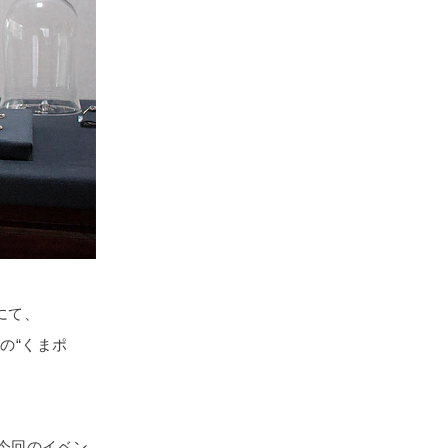
にて、
の“くまポ
れた今回のイベン