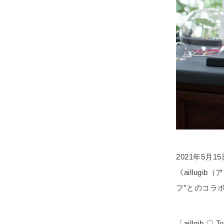
2021年5月
《aillug
フ”とのコラ
「aillgi