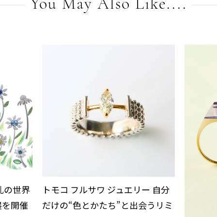
You May Also Like....
繚乱の世界
トモコ フルサワ ジュエリー 自分
展を開催
だけの“色とかたち”と出会うリミ