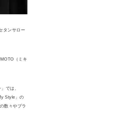
イセタンサロー
。
MOTO（ミキ
le−」では、
 Style」の
の数々やブラ