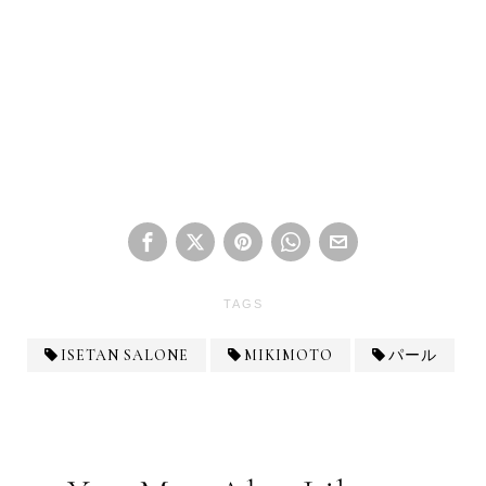
TAGS
ISETAN SALONE
MIKIMOTO
パール