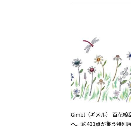
Gimel（ギメル） 百花
へ。約400点が集う特別