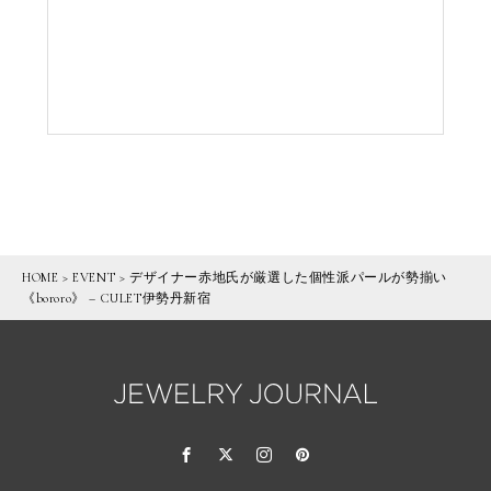
HOME
>
EVENT
>
デザイナー赤地氏が厳選した個性派パールが勢揃い
《bororo》 – CULET伊勢丹新宿