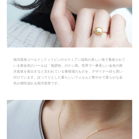
南洋真珠ゴールド | フィリピンのカラミアン諸島の美しい海で養殖されて
いる黄金色のパールは「無調色」のケシ珠。世界で一番美しい金色の南
洋真珠を産出すると言われている養殖場のものを、デザイナー自ら買い
付けています。ぽってりとした愛らしいフォルムと艶やかで柔らかな金
色が個性溢れる南洋真珠です。