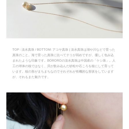
TOP : 淡水真珠 / BOTTOM: アコヤ真珠 | 淡水真珠は湖や川などで育った
真珠のこと。海で育った真珠に比べてテリが弱めですが、優しく包み込
まれたような印象です。BOROROの淡水真珠は中国産の「ケシ珠」。人
工の球体の核ではなく、貝が飲み込んだ砂粒や石ころを核にして育って
います。核の形がまちまちなのでそれぞれが有機的な形状をしています
が、それもまた魅力です。