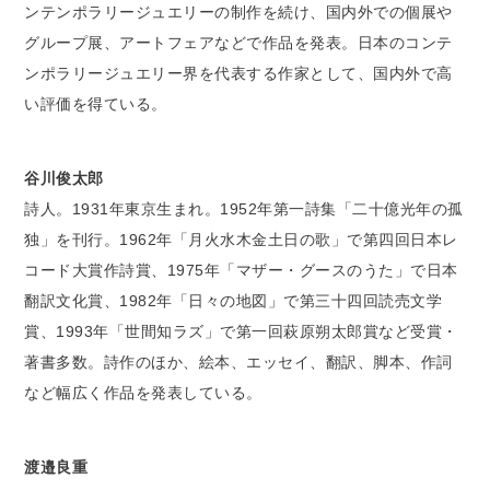
ンテンポラリージュエリーの制作を続け、国内外での個展や
グループ展、アートフェアなどで作品を発表。日本のコンテ
ンポラリージュエリー界を代表する作家として、国内外で高
い評価を得ている。
谷川俊太郎
詩人。1931年東京生まれ。1952年第一詩集「二十億光年の孤
独」を刊行。1962年「月火水木金土日の歌」で第四回日本レ
コード大賞作詩賞、1975年「マザー・グースのうた」で日本
翻訳文化賞、1982年「日々の地図」で第三十四回読売文学
賞、1993年「世間知ラズ」で第一回萩原朔太郎賞など受賞・
著書多数。詩作のほか、絵本、エッセイ、翻訳、脚本、作詞
など幅広く作品を発表している。
渡邉良重