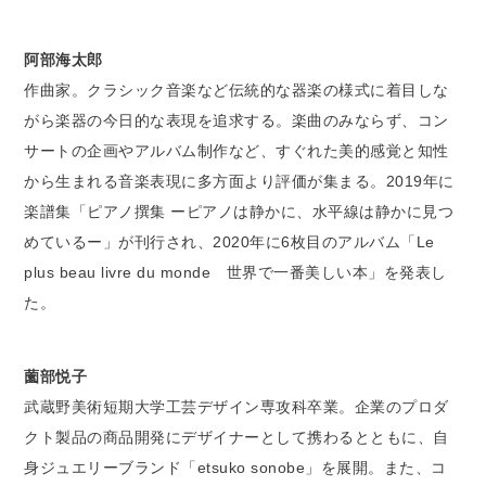
阿部海太郎
作曲家。クラシック音楽など伝統的な器楽の様式に着目しな
がら楽器の今日的な表現を追求する。楽曲のみならず、コン
サートの企画やアルバム制作など、すぐれた美的感覚と知性
から生まれる音楽表現に多方面より評価が集まる。2019年に
楽譜集「ピアノ撰集 ーピアノは静かに、水平線は静かに見つ
めているー」が刊行され、2020年に6枚目のアルバム「Le
plus beau livre du monde 世界で一番美しい本」を発表し
た。
薗部悦子
武蔵野美術短期大学工芸デザイン専攻科卒業。企業のプロダ
クト製品の商品開発にデザイナーとして携わるとともに、自
身ジュエリーブランド「etsuko sonobe」を展開。また、コ