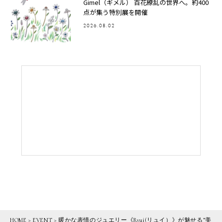
Gimel（ギメル） 百花繚乱の世界へ。約400
点が集う特別展を開催
2026.08.02
HOME
>
EVENT
>
暖かな表情のジュエリー《Ryui(リュイ）》が魅せる”美