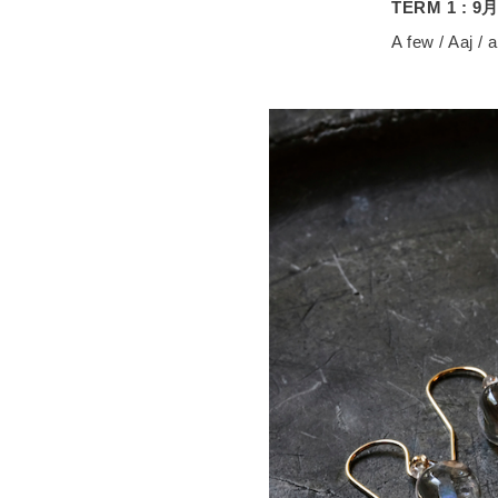
TERM 1 :
A few / Aaj /