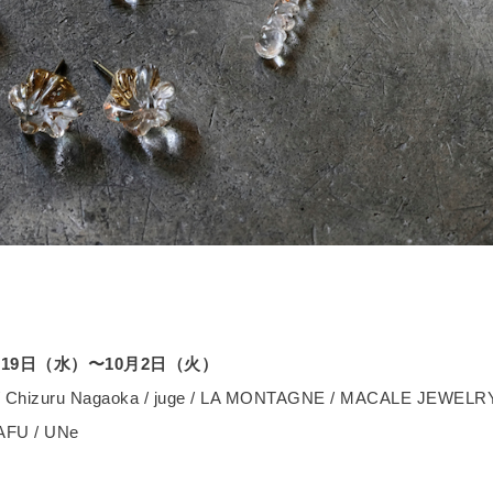
 9月19日（水）〜10月2日（火）
 / Chizuru Nagaoka / juge / LA MONTAGNE / MACALE JEWELRY 
AFU / UNe