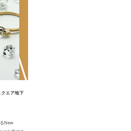
スクエア地下
るNew