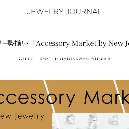
い「Accessory Market by New J
2018.8.31
EVENT
BY
JEWELRYJOURNAL-WEBADMIN