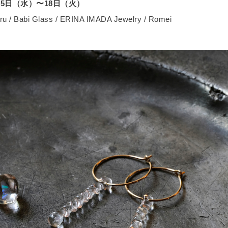
 9月5日（水）〜18日（火）
 aru / Babi Glass / ERINA IMADA Jewelry / Romei