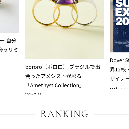
ー 自分
会うリミ
Dover 
bororo（ボロロ） ブラジルで出
界12校
会ったアメシストが彩る
ザイナー
「Amethyst Collection」
2026.7.17
2026.7.28
RANKING