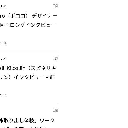
VIEW
roro（ボロロ） デザイナー
明子 ロングインタビュー
編
7.13
VIEW
elli Kilcollin（スピネリキ
リン）インタビュー – 前
7.12
珠取り出し体験」ワーク