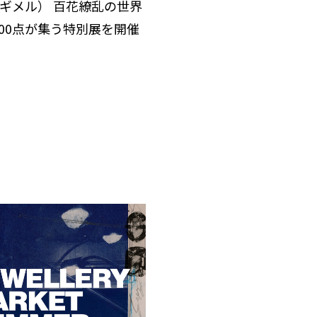
l（ギメル） 百花繚乱の世界
00点が集う特別展を開催