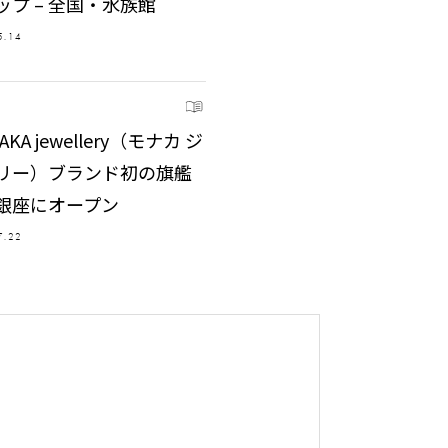
ップ – 全国・水族館
5.14
AKA jewellery（モナカ ジ
リー）ブランド初の旗艦
銀座にオープン
7.22