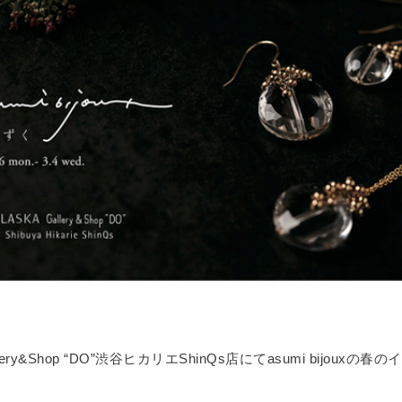
llery&Shop “DO”渋谷ヒカリエShinQs店にてasumi bijouxの