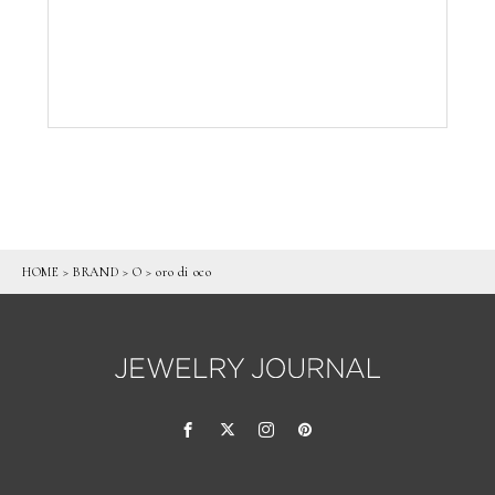
HOME
>
BRAND
>
O
>
oro di oco