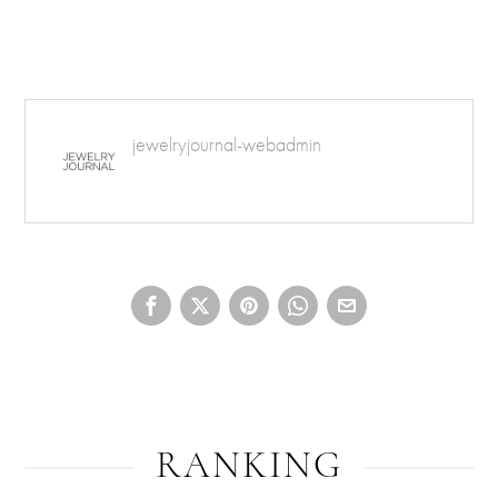
jewelryjournal-webadmin
RANKING