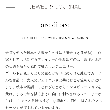
oro di oco
2012.10.30
BY
JEWELRYJOURNAL-WEBADMIN
金箔を使った日本の古来からの技法「截金（きりがね）」作
家としても活動するデザイナーが生み出すのは、東洋と西洋
の伝統を新たな感性で融合したジュエリー。
ゴールドと色とりどりの宝石がちりばめられた繊細でカラフ
ルな作品は、大人のフェミニンさと共にどこか温もりが漂い
ます。絵本や寓話、ことわざなどからインスピレーションを
受け、まるで絵を描くように自由に制作されるジュエリーか
らは 「ちょっと意味ありげ」な印象や、何か「隠されたメッ
セージ」が潜まれているかのよう。