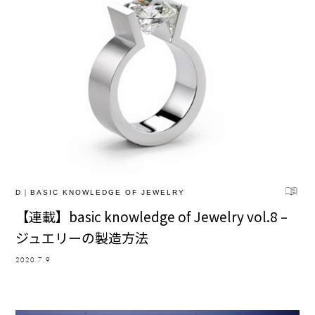
D｜BASIC KNOWLEDGE OF JEWELRY
【連載】basic knowledge of Jewelry vol.8 –
ジュエリーの製造方法
2020.7.9