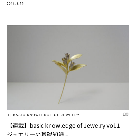
2018.8.19
D｜BASIC KNOWLEDGE OF JEWELRY
【連載】basic knowledge of Jewelry vol.1 –
ジュエリーの基礎知識 –