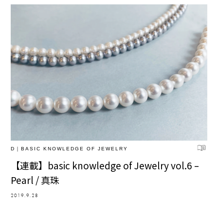
D｜BASIC KNOWLEDGE OF JEWELRY
【連載】basic knowledge of Jewelry vol.6 –
Pearl / 真珠
2019.9.28