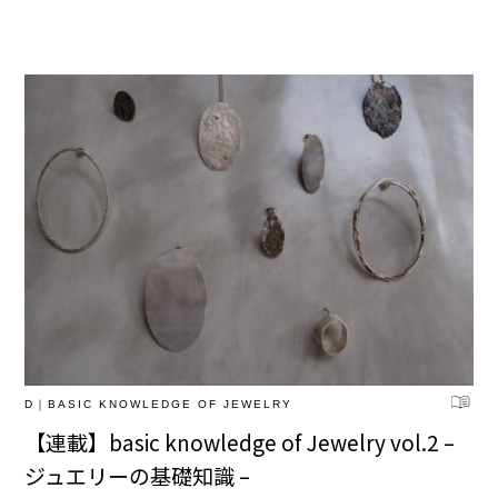
D｜BASIC KNOWLEDGE OF JEWELRY
【連載】basic knowledge of Jewelry vol.2 –
ジュエリーの基礎知識 –