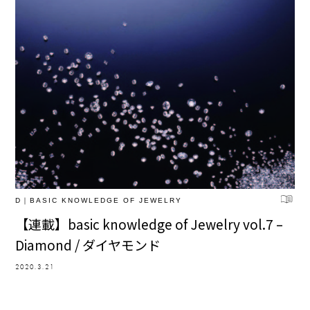
D｜BASIC KNOWLEDGE OF JEWELRY
【連載】basic knowledge of Jewelry vol.7 –
Diamond / ダイヤモンド
2020.3.21