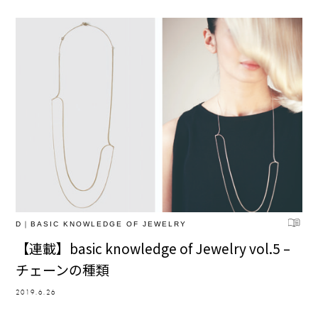
D｜BASIC KNOWLEDGE OF JEWELRY
【連載】basic knowledge of Jewelry vol.5 –
チェーンの種類
2019.6.26