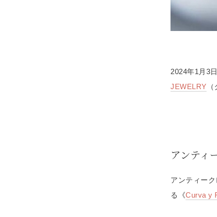
2024年1月3
JEWELRY
（
アンティ
アンティーク
る《
Curva y