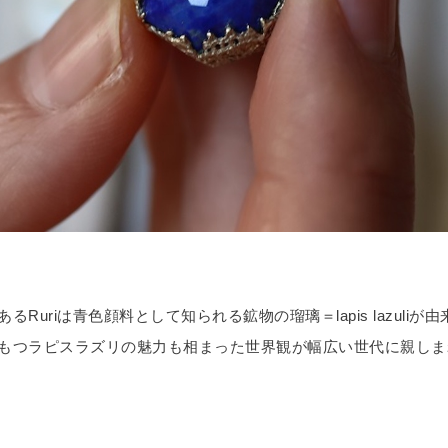
るRuriは青色顔料として知られる鉱物の瑠璃＝lapis lazuliが
もつラピスラズリの魅力も相まった世界観が幅広い世代に親しま