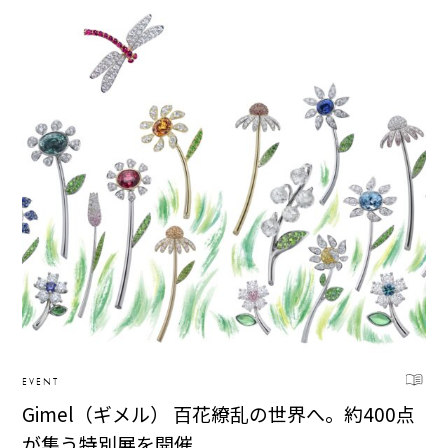
EVENT
Gimel（ギメル） 百花繚乱の世界へ。約400点
が集う特別展を開催