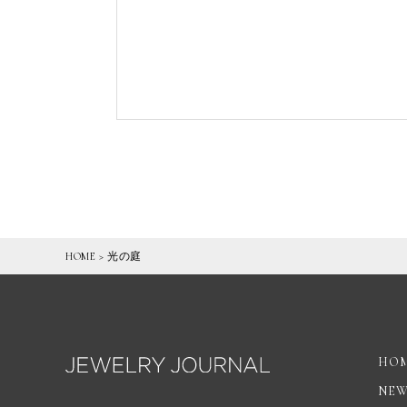
HOME
>
光の庭
HO
NE