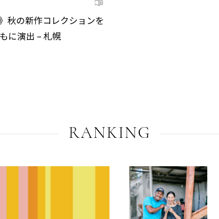
zo》秋の新作コレクションを
もに演出 – 札幌
RANKING