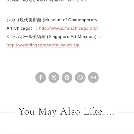
シカゴ現代美術館 (Museum of Comtenporary
Art,Chicago）：
http://www2.mcachicago.org/
シンガポール美術館 (Singapore Art Museum) ：
http://www.singaporeartmuseum.sg/
You May Also Like....