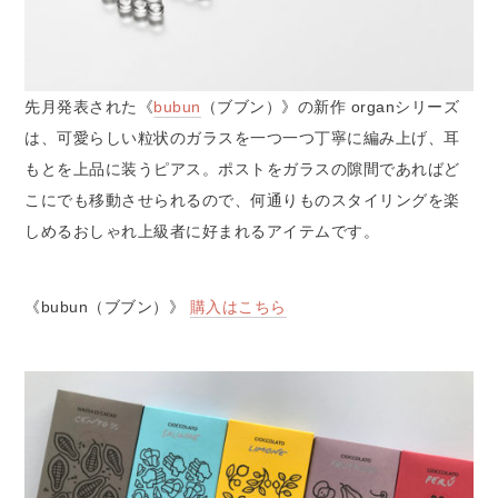
先月発表された《
bubun
（ブブン）》の新作 organシリーズ
は、可愛らしい粒状のガラスを一つ一つ丁寧に編み上げ、耳
もとを上品に装うピアス。ポストをガラスの隙間であればど
こにでも移動させられるので、何通りものスタイリングを楽
しめるおしゃれ上級者に好まれるアイテムです。
《bubun（ブブン）》
購入はこちら