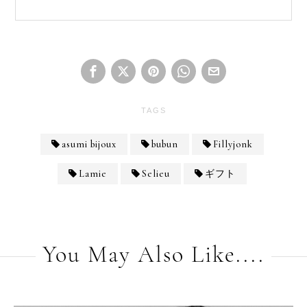
TAGS
asumi bijoux
bubun
Fillyjonk
Lamie
Selieu
ギフト
You May Also Like....