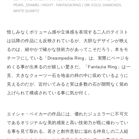
PEARL, ENAMEL / RIGHT : FANTAZIA RING | 18K GOLD, DIAMONDS,
WHITE QUARTZ
惜しみなくボリューム感や立体感を表現する二人のテイスト
は以降の作品にも反映されているが、大胆なデザインが映え
るのは、細やかで確かな技術力があってこそだろう。本をモ
チーフにしている「Dreampedia Ring」は、実際にページを
めくる事が出来るのが嬉しい驚きだ。「Fantazia Ring」は一
見、大きなクォーツ一石を地金の枠の中に収めているように
見えるのだが、近付いてみると実は多数の石が隙間なく留め
上げられて構成されている事に気が付く。
エイシャ・ベイカーの作品には、優れたジュエラーに不可欠
であるオリジナルな美的感覚と高い技術力が既に備わってい
る事を見て取れる。若さと創作意欲に溢れる仲良しの二人組