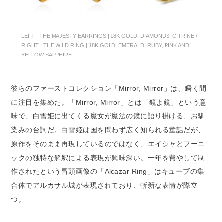
LEFT : THE MAJESTY EARRINGS | 18K GOLD, DIAMONDS, CITRINE /
RIGHT : THE WILD RING | 18K GOLD, EMERALD, RUBY, PINK AND
YELLOW SAPPHIRE
彼らのファーストコレクション「Mirror, Mirror」は、瞬く間
に注目を集めた。「Mirror, Mirror」とは「鏡よ鏡」という意
味で、白雪姫に出てくる魔女が魔法の鏡に語り掛ける、お馴
染みの台詞だ。白雪姫は国を問わず広く知られる童話だが、
原作をそのまま再現しているのではなく、エイシャとフーニ
ックの独特な解釈による表現が興味深い。一年を費やして制
作されたという冒頭画像の「Alcazar Ring」はキューブの集
合体でアルカサル城が表現されており、斬新な表情が際立
つ。