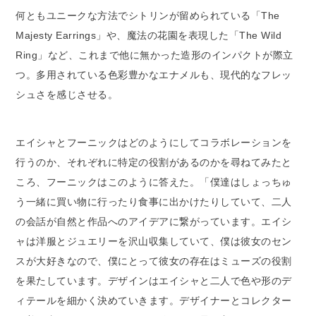
何ともユニークな方法でシトリンが留められている「The
Majesty Earrings」や、魔法の花園を表現した「The Wild
Ring」など、これまで他に無かった造形のインパクトが際立
つ。多用されている色彩豊かなエナメルも、現代的なフレッ
シュさを感じさせる。
エイシャとフーニックはどのようにしてコラボレーションを
行うのか、それぞれに特定の役割があるのかを尋ねてみたと
ころ、フーニックはこのように答えた。「僕達はしょっちゅ
う一緒に買い物に行ったり食事に出かけたりしていて、二人
の会話が自然と作品へのアイデアに繋がっています。エイシ
ャは洋服とジュエリーを沢山収集していて、僕は彼女のセン
スが大好きなので、僕にとって彼女の存在はミューズの役割
を果たしています。デザインはエイシャと二人で色や形のデ
ィテールを細かく決めていきます。デザイナーとコレクター