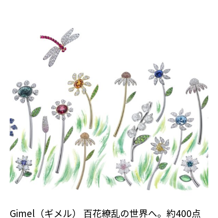
Gimel（ギメル） 百花繚乱の世界へ。約400点