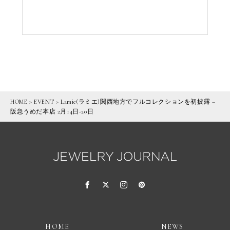
HOME
>
EVENT
>
Lamie(ラミエ)関西地方でフルコレクションを初披露 –
阪急うめだ本店 2月14日-20日
HOME
NEWS