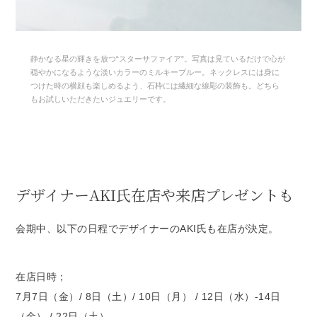
静かなる星の輝きを放つ“スターサファイア”。写真は見ているだけで心が
穏やかになるような淡いカラーのミルキーブルー。ネックレスには身に
つけた時の横顔も楽しめるよう、石枠には繊細な線彫の装飾も。どちら
もお試しいただきたいジュエリーです。
デザイナーAKI氏在店や来店プレゼントも
会期中、以下の日程でデザイナーのAKI氏も在店が決定。
在店日時；
7月7日（金）/ 8日（土）/ 10日（月） / 12日（水）-14日
（金） / 22日（土）