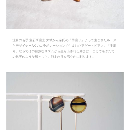
注目の若手 宝石研磨士 大城かん奈氏の「手磨り」よって生まれたルース
とデザイナーAKIのコラボレーションで生まれたアゲートピアス。「手磨
り」ならではの自然なリズムから生み出される輝きは、まるでもぎたて
の果実のような瑞々しさ。顔まわりを涼やかに彩ります。