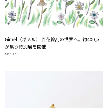
Gimel（ギメル） 百花繚乱の世界へ。約400点
が集う特別展を開催
2026.8.2