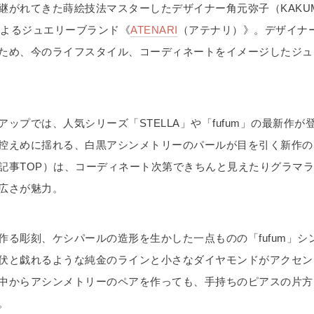
継がれてきた蒔絵技法マスターしたデザイナー角元弥子（KAKUM
）によるジュエリーブランド《
ATENARI
（アテナリ）》。デザイナ
ため、今のライフスタイル、コーディネートをイメージしたジュ
アップでは、人気シリーズ「STELLA」や「fufum」の最新作が
控えめに揺れる、白黒アシンメトリーのパールが目を引く新作の「S
記事TOP）は、コーディネート次第できちんと見えたりグラマ
広さが魅力。
作る彫刻、ケシパールの造形を生かした一点ものの「fufum」シ
伏と戯れるような純金のラインと小さなダイヤモンドがアクセン
中からアシンメトリーのペアを作っても、手持ちのピアスの片方
。