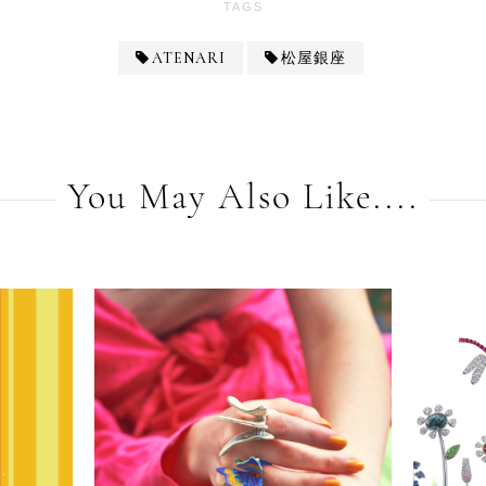
TAGS
ATENARI
松屋銀座
You May Also Like....