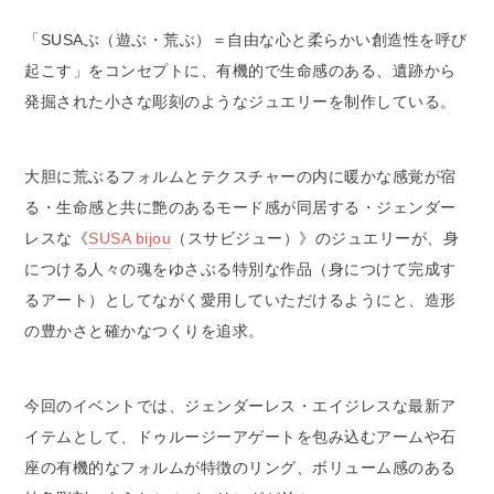
「SUSAぶ（遊ぶ・荒ぶ）＝自由な心と柔らかい創造性を呼び
起こす」をコンセプトに、有機的で生命感のある、遺跡から
発掘された小さな彫刻のようなジュエリーを制作している。
大胆に荒ぶるフォルムとテクスチャーの内に暖かな感覚が宿
る・生命感と共に艶のあるモード感が同居する・ジェンダー
レスな《
SUSA bijou
（スサビジュー）》のジュエリーが、身
につける人々の魂をゆさぶる特別な作品（身につけて完成す
るアート）としてながく愛用していただけるようにと、造形
の豊かさと確かなつくりを追求。
今回のイベントでは、ジェンダーレス・エイジレスな最新ア
イテムとして、ドゥルージーアゲートを包み込むアームや石
座の有機的なフォルムが特徴のリング、ボリューム感のある