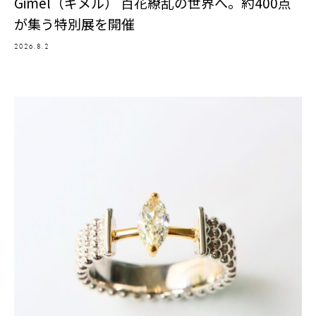
Gimel（ギメル） 百花繚乱の世界へ。約400点
が集う特別展を開催
2026.8.2