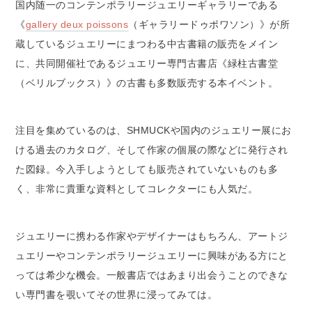
国内随一のコンテンポラリージュエリーギャラリーである
《
gallery deux poissons
（ギャラリードゥポワソン）》が所
蔵しているジュエリーにまつわる中古書籍の販売をメイン
に、共同開催社であるジュエリー専門古書店《緑柱古書堂
（ベリルブックス）》の古書も多数販売する本イベント。
注目を集めているのは、SHMUCKや国内のジュエリー展にお
ける過去のカタログ、そして作家の個展の際などに発行され
た図録。今入手しようとしても販売されていないものも多
く、非常に貴重な資料としてコレクターにも人気だ。
ジュエリーに携わる作家やデザイナーはもちろん、アートジ
ュエリーやコンテンポラリージュエリーに興味がある方にと
っては希少な機会。一般書店ではあまり出会うことのできな
い専門書を覗いてその世界に浸ってみては。