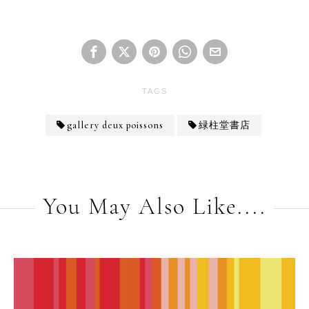
TAGS
gallery deux poissons
緑柱堂書店
You May Also Like....