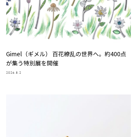
Gimel（ギメル） 百花繚乱の世界へ。約400点
が集う特別展を開催
2026.8.2