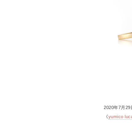
2020年7月2
《
yumico luc