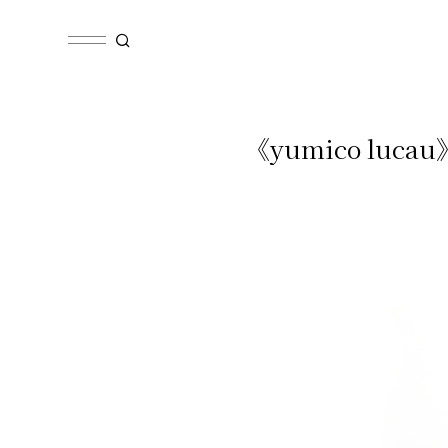
《yumico luc