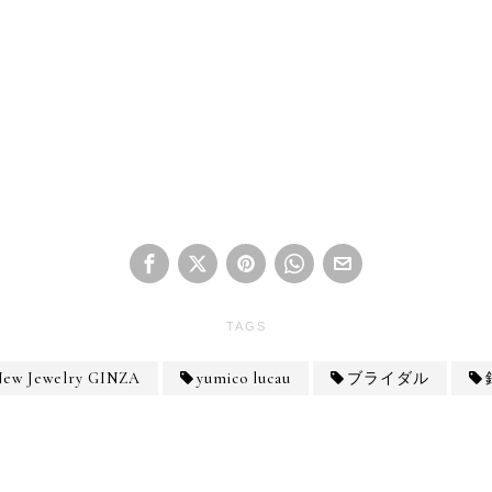
TAGS
New Jewelry GINZA
yumico lucau
ブライダル