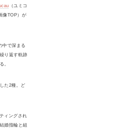
ucau
（ユミコ
画像TOP）が
季の中で深まる
繰り返す軌跡
る。
した2種。ど
ッティングされ
結婚指輪と組