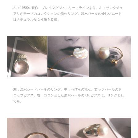
左：19SSの新作、プレイングジュエリー・ラインより。右：サンクチュ
アリがテーマのコレクションの新作リング。淡水パールの優しいムード
はナチュラルな女性像を象徴。
左：淡水シードパールのリング。中：花びらの様なバロックパールのド
ロップピアス。右：ゴロンとした淡水パールのK18ピアスは、リングとし
ても。