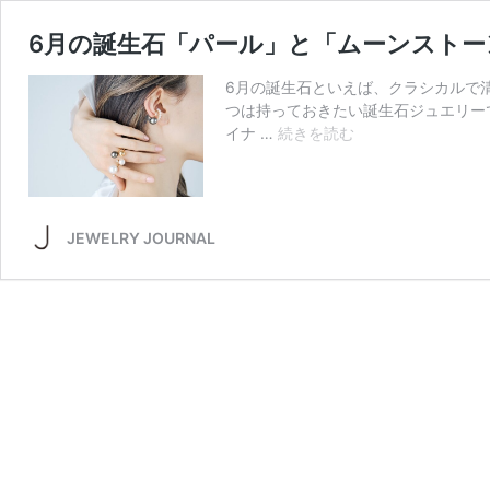
6月の誕生石「パール」と「ムーンストー
6月の誕生石といえば、クラシカルで
つは持っておきたい誕生石ジュエリーで
6
イナ …
続きを読む
月
の
誕
生
JEWELRY JOURNAL
石
「パ
ー
ル」
と
「ム
ー
ン
ス
ト
ー