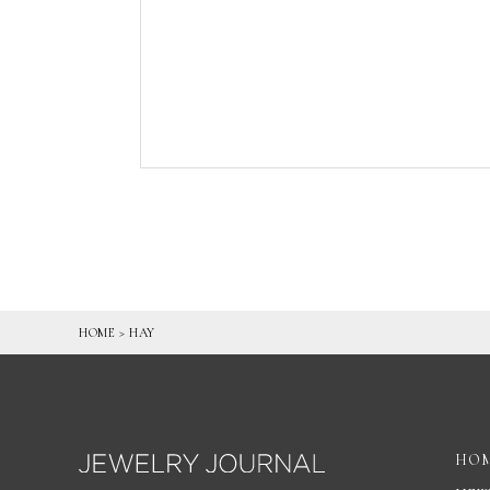
HOME
>
HAY
HO