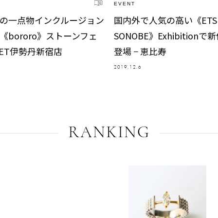
EVENT
の一点物インクルージョン
国内外で人気の高い《ETS
《bororo》ストーンフェ
SONOBE》Exhibitionで
ULET伊勢丹新宿店
登場 − 恵比寿
2019.12.6
RANKING