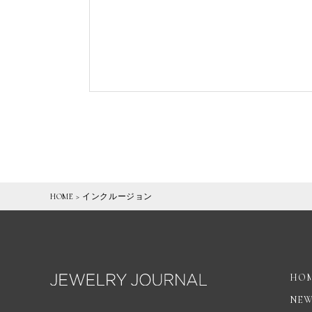
HOME
>
インクルージョン
HO
NE