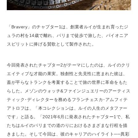
「Bravery」のチャプター1は、創業者ルイが生まれ育ったジ
ュラの村を14歳で離れ、パリまで徒歩で旅した、パイオニア
スピリットに捧げる賛歌として製作された。
今回発表されたチャプター2がテーマにしたのは、ルイのクリ
エイティブな才能の果実。独創性と先見性に恵まれた彼は、
蓋が平らなトランクを考案することで旅の世界に革命をもた
らした。メゾンのウォッチ&ファインジュエリーのアーティス
ティック･ディレクターを務めるフランチェスカ･アムフィテ
アトロフは、「本コレクションは、ルイの人生のメタファー
です」と語る。「2021年6月に発表されたチャプター1で、私
たちはルイのパリまでの道のりにおけるさまざまな行程を描
きました。そして今回は、彼のキャリアのハイライト──異彩