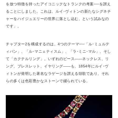
を放つ特徴を持ったアイコニックなトランクの考案──を讃え
ることにしました。これは、ルイ･ヴィトンの新たなシグネチ
ャーをハイジュエリーの世界に落とし込む、という試みなの
です」。
チャプター2を構成するのは、4つのテーマ──「ル･ミュルテ
ィパン」、「ル･マニェティスム」、「ラ･ミニ･マル」、そし
て「カクテルリング」。いずれのピース――ネックレス、リ
ング、ブレスレット、イヤリング――も、1854年にルイ･ヴ
ィトンが発明した著名なラゲージを讃える頌歌であり、それ
らの多くは色彩豊かなストーンで綴られている。