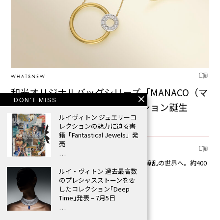
WHATSNEW
和光オリジナルバッグシリーズ「MANACO（マ
DON'T MISS
ナコ）」からジュエリーコレクション誕生
ルイヴィトン ジュエリーコ
2026.07.22
レクションの魅力に迫る書
籍「Fantastical Jewels」発
売
EVENT
…
Gimel（ギメル） 百花繚乱の世界へ。約400
ルイ・ヴィトン 過去最高数
点が集う特別展を開催
のプレシャスストーンを要
2026.08.02
したコレクション｢Deep
Time｣発表 – 7月5日
…