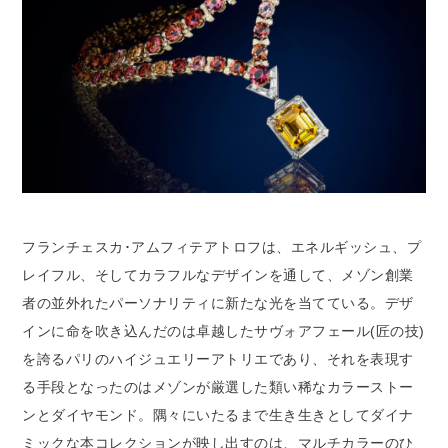
フランチェスカ･アムフィテアトロフは、エネルギッシュ、プ
レイフル、そしてカラフルなデザインを通して、メゾン創業
者の並外れたパーソナリティに新たな光を当てている。デザ
インに命を吹き込んだのは卓越したサヴォアフェール(匠の技)
を誇るパリのハイジュエリーアトリエであり、それを表現す
る手段となったのはメゾンが厳選した類い稀なカラーストー
ンとダイヤモンド。隅々にいたるまで生き生きとしてダイナ
ミックな本コレクションが映し出すのは、マルチカラーのひ