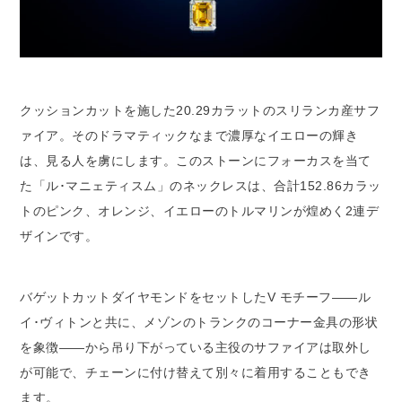
クッションカットを施した20.29カラットのスリランカ産サフ
ァイア。そのドラマティックなまで濃厚なイエローの輝き
は、見る人を虜にします。このストーンにフォーカスを当て
た「ル･マニェティスム」のネックレスは、合計152.86カラッ
トのピンク、オレンジ、イエローのトルマリンが煌めく2連デ
ザインです。
バゲットカットダイヤモンドをセットしたV モチーフ――ル
イ･ヴィトンと共に、メゾンのトランクのコーナー金具の形状
を象徴――から吊り下がっている主役のサファイアは取外し
が可能で、チェーンに付け替えて別々に着用することもでき
ます。