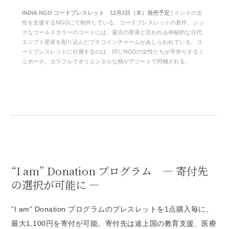
INDIA NGO コードブレスレット 12月2日（木）発売予定
| インドの女
性を支援するNGOにて制作している、コードブレスレットの新作。シッ
クなゴールドカラーのコードには、最古の星座と言われる神秘的な古代
エジプト星座を彫り込んだプチコインチャームがあしらわれている。コ
ードブレスレットに付属するのは、同じNGOの女性たちが手作りするミ
ニポーチ。カラフルでオリエンタルな柄がアソートで同梱される。
“I am” Donation プログラム — 寄付先
の選択が可能に —
“I am” Donation プログラムのブレスレットを1点購入毎に、
最大1,100円を寄付が可能。寄付先は途上国の教育支援、医療