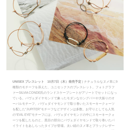
UNISEX ブレスレット 10月7日（木）発売予定
| ナチュラルなヌメ革に9
種類のモチーフを添えた、ユニセックスのブレスレット。フォトグラフ
ァーSILVIA CONDE氏のランドスケープシートがアソートでセットになっ
ている。パヴェダイヤモンドで象ったモダンなロングバーや大振りのオ
ーバルモチーフ、パヴェダイヤモンドで取り巻いたスモーキークォーツ
を配した“JUPITER”モチーフなどデザインは多数。お守りとしても人気
の“EVIL EYE”モチーフには、パヴェダイヤモンドの中にスモーキークォ
ーツを配したものと、黒目の部分にパヴェダイヤモンドで取り巻いたパ
イライトをあしらったタイプが登場。太い紐のヌメ革とブラックレザー