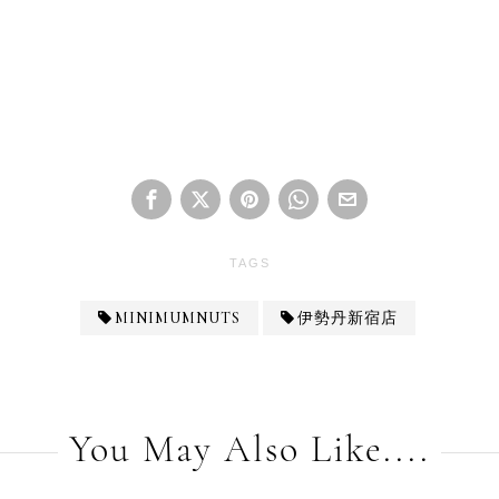
TAGS
MINIMUMNUTS
伊勢丹新宿店
You May Also Like....