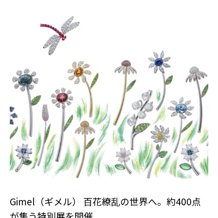
Gimel（ギメル） 百花繚乱の世界へ。約400点
が集う特別展を開催