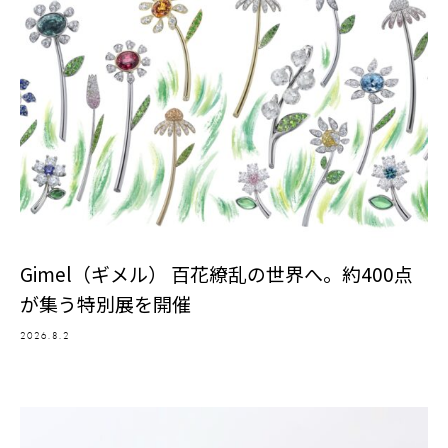
Gimel（ギメル） 百花繚乱の世界へ。約400点
が集う特別展を開催
2026.8.2