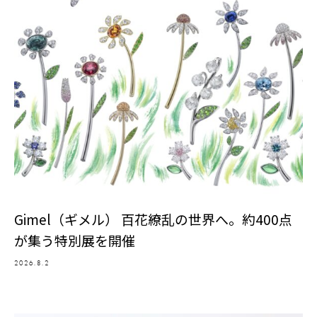
Gimel（ギメル） 百花繚乱の世界へ。約400点
が集う特別展を開催
2026.8.2